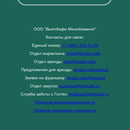
ООО "
ВьетКафе Менеджмент
"
Контакты для связи:
Единый номер:
+7 (495) 215-11-99
Отдел маркетинга:
smm@phobo.cafe
Отдел аренды:
rent@phobo.cafe
Предложения для аренды:
phobo.cafe/arenda
Заявки на франшизу:
phobo.cafe/franchise
Отдел закупок:
purchase@vietcafe.ru
Служба заботы о Гостях:
feedback@vietcafe.ru
Политика конфиденциальности
Правила программы лояльности