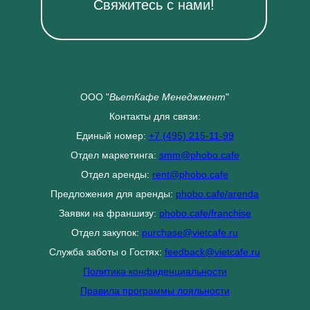
Свяжитесь с нами!
ООО "
ВьетКафе Менеджмент
"
Контакты для связи:
Единый номер:
+7 (495) 215-11-99
Отдел маркетинга:
smm@phobo.cafe
Отдел аренды:
rent@phobo.cafe
Предложения для аренды:
phobo.cafe/arenda
Заявки на франшизу:
phobo.cafe/franchise
Отдел закупок:
purchase@vietcafe.ru
Служба заботы о Гостях:
feedback@vietcafe.ru
Политика конфиденциальности
Правила программы лояльности