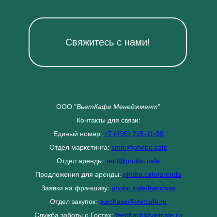
Свяжитесь с нами!
ООО "
ВьетКафе Менеджмент
"
Контакты для связи:
Единый номер:
+7 (495) 215-11-99
Отдел маркетинга:
smm@phobo.cafe
Отдел аренды:
rent@phobo.cafe
Предложения для аренды:
phobo.cafe/arenda
Заявки на франшизу:
phobo.cafe/franchise
Отдел закупок:
purchase@vietcafe.ru
Служба заботы о Гостях:
feedback@vietcafe.ru