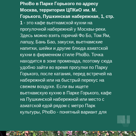
PhoBo в Парке Горького по адресу
Москва, территория ЦПКиО им. М.
Горького, Пушкинская набережная, 1, стр.
1
- это кафе вьетнамской кухни на
прогулочной набережной у Москвы-реки.
Здесь можно взять горячий Фо Бо, Том Ям,
лапшу, Бань Бао, закуски, вьетнамские
напитки, шейки и другие блюда азиатской
кухни в фирменном стиле PhoBo. Точка
находится в зоне променада, поэтому сюда
удобно зайти во время прогулки по Парку
Горького, после катания, перед встречей на
набережной или на быстрый перекус на
свежем воздухе. Если вы ищете
вьетнамскую кухню в Парке Горького, кафе
на Пушкинской набережной или место с
азиатской едой рядом с метро Парк
культуры, PhoBo - понятный вариант для
знакомства со вкусами Вьетнама.