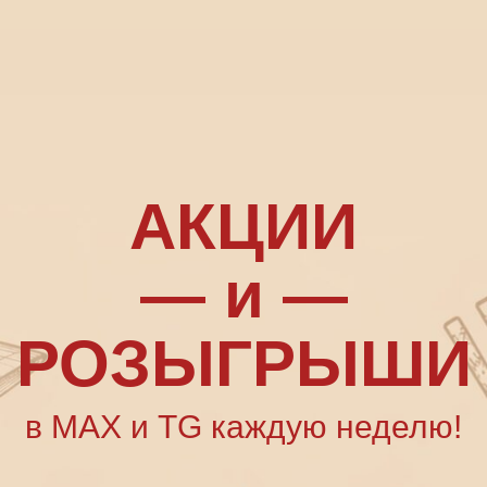
АКЦИИ
— и —
РОЗЫГРЫШИ
в MAX и TG каждую неделю!