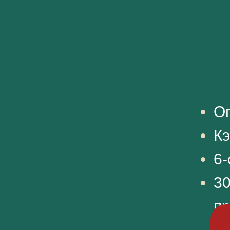
Оп
К
6-
30
п