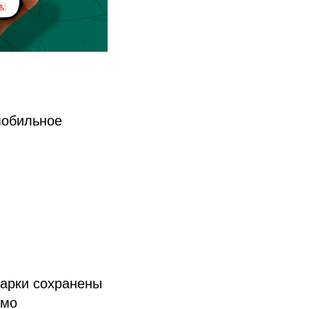
 мобильное
дарки сохранены
имо