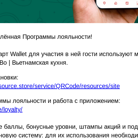
влённая Программы лояльности!
арт Wallet для участия в ней гости используют
o | Вьетнамская кухня.
новки:
tsource.store/service/QRCode/resources/site
ммы лояльности и работа с приложением:
/loyalty/
е баллы, бонусные уровни, штампы акций и по
новую систему: для их использования необход